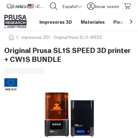
Envío a
USD ($)
Estados Unidos
CORE One L: ¡Ya disponible!
Español
Iniciar sesión
Impresoras 3D
Materiales
Piezas y a
Impresoras 3D
Original Prusa SL1S SPEED
Original Prusa SL1S SPEED 3D printer
+ CW1S BUNDLE