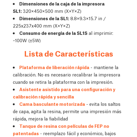
Dimensiones de la caja de la impresora
SL1:
320×450×500 mm (X×Y×Z)
Dimensiones de la SL1:
8.8×9.3×15.7 in /
225x237x400 mm (X×Y×Z)
Consumo de energía de la SL1S
al imprimir:
~100W (±5W)
Lista de Características
Plataforma de liberación rápida
- mantiene la
calibración. No es necesario recalibrar la impresora
cuando se retira la plataforma con la impresión.
Asistente asistido para una configuración y
calibración rápida y sencilla
Cama basculante motorizada
- evita los saltos
de capa, agita la resina, permite una impresión más
rápida, mejora la fiabilidad
Tanque de resina con películas de FEP no
patentadas
- reemplazo fácil y económico, bajos