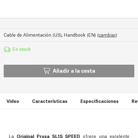
Cable de Alimentación (US), Handbook (EN)
(
cambiar
)
En stock
Añadir a la cesta
Video
Características
Especificaciones
Re
La
Original Prusa SL1S SPEED
ofrece una excelente