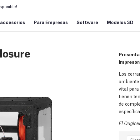
sponible!
 accesorios
Para Empresas
Software
Modelos 3D
losure
Presentam
impresor
Los cerra
ambiente 
vital par
tienen te
de comple
específica
El Origina
Sist