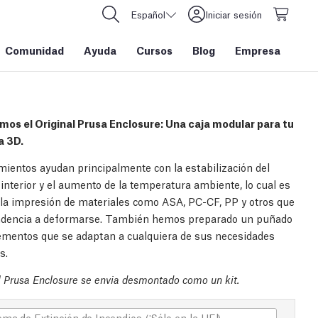
Español
Iniciar sesión
Comunidad
Ayuda
Cursos
Blog
Empresa
os el Original Prusa Enclosure: Una caja modular para tu
a 3D.
mientos ayudan principalmente con la estabilización del
interior y el aumento de la temperatura ambiente, lo cual es
a la impresión de materiales como ASA, PC-CF, PP y otros que
ndencia a deformarse. También hemos preparado un puñado
mentos que se adaptan a cualquiera de sus necesidades
s.
l Prusa Enclosure se envia desmontado como un kit.
ema de Extinción de Incendios (¡Sólo en la UE!)