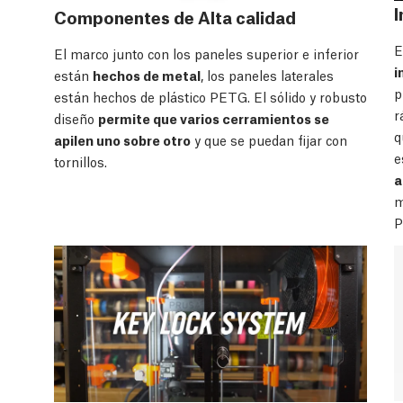
I
Componentes de Alta calidad
E
El marco junto con los paneles superior e inferior
i
están
hechos de metal
, los paneles laterales
p
están hechos de plástico PETG. El sólido y robusto
r
diseño
permite que varios cerramientos se
q
apilen uno sobre otro
y que se puedan fijar con
e
tornillos.
a
m
P