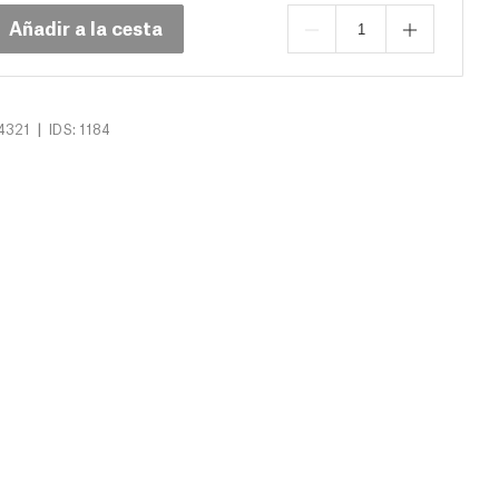
Añadir a la cesta
|
4321
IDS: 1184