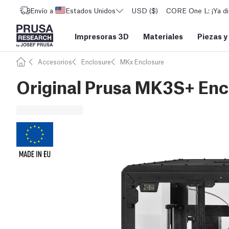
Envío a
Estados Unidos
USD ($)
CORE One L: ¡Ya di
Impresoras 3D
Materiales
Piezas y
Accesorios
Enclosure
MKx Enclosure
Original Prusa MK3S+ Enc