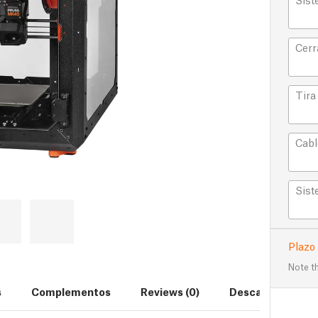
Cerr
Tira
Cabl
Sist
Plazo
Note th
s
Complementos
Reviews (0)
Descargas (5)