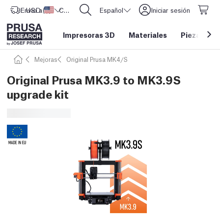
Envío a
USD ($)
Estados Unidos
CORE One L: ¡Ya disponible!
Español
Iniciar sesión
Impresoras 3D
Materiales
Piezas y a
Mejoras
Original Prusa MK4/S
Original Prusa MK3.9 to MK3.9S
upgrade kit