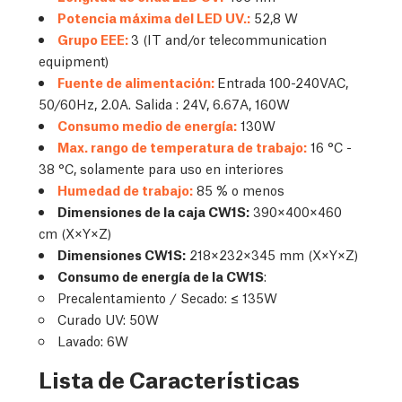
Potencia máxima del LED UV.:
52,8 W
Grupo EEE:
3 (IT and/or telecommunication
equipment)
Fuente de alimentación:
Entrada 100-240VAC,
50/60Hz, 2.0A. Salida : 24V, 6.67A, 160W
Consumo medio de energía:
130W
Max. rango de temperatura de trabajo:
16 °C -
38 °C, solamente para uso en interiores
Humedad de trabajo:
85 % o menos
Dimensiones de la caja CW1S:
390×400×460
cm (X×Y×Z)
Dimensiones CW1S:
218×232×345 mm (X×Y×Z)
Consumo de energía de la CW1S
:
Precalentamiento / Secado: ≤ 135W
Curado UV: 50W
Lavado: 6W
Lista de Características