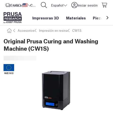
Envío a
USD ($)
Estados Unidos
CORE One L: ¡Ya disponible!
Español
Iniciar sesión
Impresoras 3D
Materiales
Piezas y a
Accesorios
Impresión en resina
CW1S
Original Prusa Curing and Washing
Machine (CW1S)