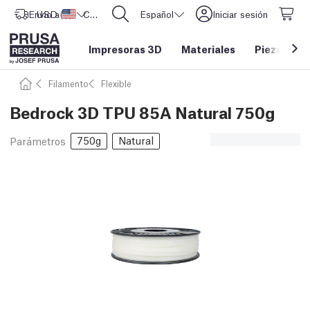
Envío a
USD ($)
Estados Unidos
CORE One L: ¡Ya disponible!
Español
Iniciar sesión
Impresoras 3D
Materiales
Piezas y a
Filamento
Flexible
Bedrock 3D TPU 85A Natural 750g
750g
Natural
Parámetros