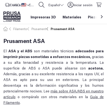
Envío a
USD ($)
Estados Unidos
CORE One L: ¡Ya disponible!
Español
Iniciar sesión
Impresoras 3D
Materiales
Piezas y a
Filamento
Prusament
Prusament ASA
Prusament ASA
El
ASA y el ABS
son materiales técnicos
adecuados para
imprimir piezas sometidas a esfuerzos mecánicos,
gracias
a su alta tenacidad y resistencia a la temperatura. La
superficie de ABS o ASA puede alisarse con
acetona.
Además, gracias a su excelente resistencia a los rayos UV, el
ASA es apto para su uso en exteriores. La principal
desventaja es la deformación significativa y los humos
potencialmente nocivos. Lee
más sobre ASA/ABS en nuestro
artículo
o compáralo con otros materiales en la
Guía de
Filamento
.