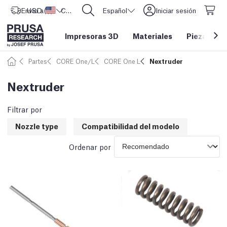
Envío a
USD ($)
Estados Unidos
CORE One L: ¡Ya disponible!
Español
Iniciar sesión
Impresoras 3D
Materiales
Piezas y a
Partes
CORE One/L
CORE One L
Nextruder
Nextruder
Filtrar por
Nozzle type
Compatibilidad del modelo
Ordenar por