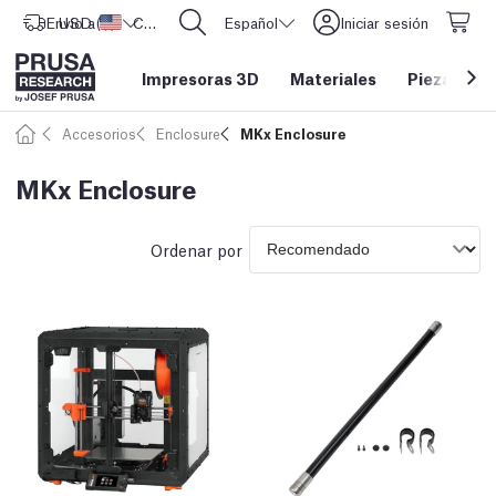
Envío a
USD ($)
Estados Unidos
CORE One L: ¡Ya disponible!
Español
Iniciar sesión
Impresoras 3D
Materiales
Piezas y a
Accesorios
Enclosure
MKx Enclosure
MKx Enclosure
Ordenar por