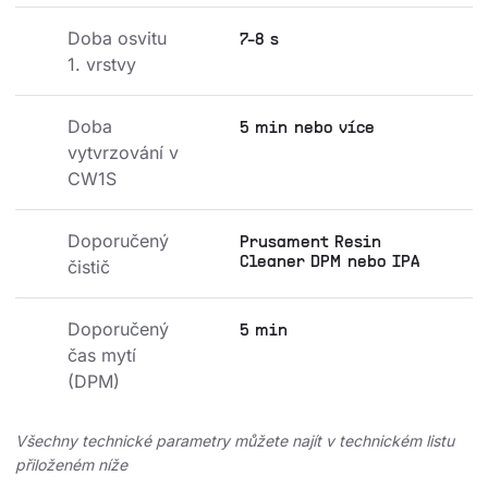
Doba osvitu 
7-8 s
1. vrstvy
Doba 
5 min nebo více
vytvrzování v 
CW1S
Doporučený 
Prusament Resin
Cleaner DPM nebo IPA
čistič
Doporučený 
5 min
čas mytí 
(DPM)
Všechny technické parametry můžete najít v technickém listu
přiloženém níže