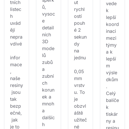
tních 
ut 
vede 
ů, 
listec
rychl
k 
vysoc
h 
ostí 
lepší 
e 
uvád
pouh
koord
detail
ějí 
é 2 
inaci 
ních 
nepra
sekun
mezi 
3D 
vdivé
dy 
týmy 
mode
na 
a k 
lů 
infor
jednu
lepší
zubů 
mace
m 
a 
, 
0,05
výsle
zubní
naše 
mm 
dkům
ch 
resiny
vrstv
. 
korun
 jsou 
u. To 
Celý 
ek a 
tak 
je 
balíče
mnoh
bezp
obzvl
k 
a 
ečné,
áště 
tiskár
dalšíc
 jak 
užiteč
ny a 
h 
je to 
né 
resinu