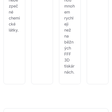
zpeč
mnoh
né 
em 
chemi
rychl
cké 
eji 
látky.
než 
na 
běžn
ých 
FFF 
3D 
tiskár
nách.