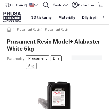
Doručení do
USD ($)
Spojené státy americké
CORE One L: Nyní skladem!
Čeština
Přihlásit se
3D tiskárny
Materiály
Díly
&
příslušen
Prusament Resin
Prusament Resin
Prusament Resin Model+ Alabaster
White 5kg
Prusament
Bílá
Parametry
5kg