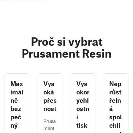
Proč si vybrat
Prusament Resin
Max
Vys
Vys
Nep
imál
oká
okor
růst
ně
přes
ychl
řeln
bez
nost
ostn
á
peč
í
spol
Prusa
ný
tisk
ehli
ment 