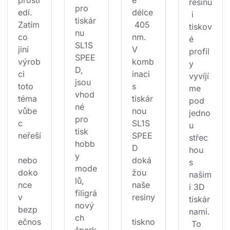
resinu
pro 
edí. 
délce
 i 
tiskár
Zatím
 405 
tiskov
nu 
co 
nm. 
é 
SL1S 
jiní 
V 
profil
SPEE
výrob
komb
y 
D, 
ci 
inaci 
vyvíjí
jsou 
toto 
s 
me 
vhod
téma 
tiskár
pod 
né 
vůbe
nou 
jedno
pro 
c 
SL1S 
u 
tisk 
neřeší
SPEE
střec
hobb
D 
hou 
y 
nebo 
doká
s 
mode
doko
žou 
našim
lů, 
nce 
naše 
i 3D 
filigrá
v 
resiny
tiskár
nový
bezp
nami.
ch 
ečnos
tiskno
 To 
šperk