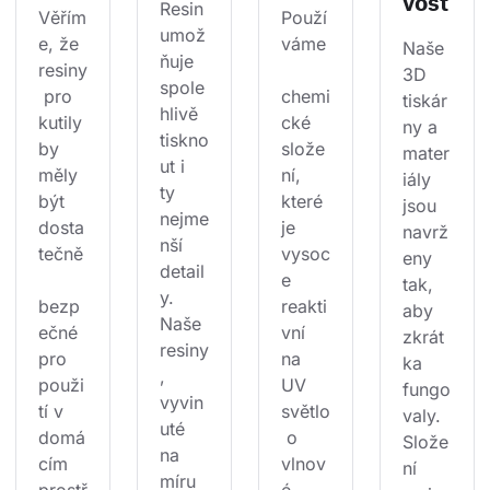
vost
Resin 
Věřím
Použí
umož
e, že 
váme
Naše 
ňuje 
resiny
3D 
spole
 pro 
chemi
tiskár
hlivě 
kutily 
cké 
ny a 
tiskno
by 
slože
mater
ut i 
měly 
ní, 
iály 
ty 
být 
které 
jsou 
nejme
dosta
je 
navrž
nší 
tečně
vysoc
eny 
detail
e 
tak, 
y. 
bezp
reakti
aby 
Naše 
ečné 
vní 
zkrát
resiny
pro 
na 
ka 
, 
použi
UV 
fungo
vyvin
tí v 
světlo
valy. 
uté 
domá
 o 
Slože
na 
cím 
vlnov
ní 
míru 
prostř
é 