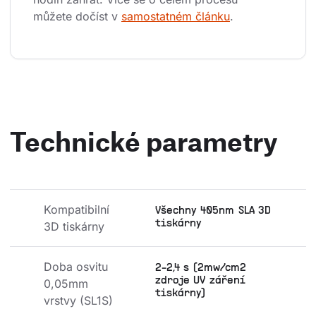
můžete dočíst v 
samostatném článku
.
Technické parametry
Kompatibilní 
Všechny 405nm SLA 3D
tiskárny
3D tiskárny
Doba osvitu 
2-2,4 s (2mw/cm2
zdroje UV záření
0,05mm 
tiskárny)
vrstvy (SL1S)