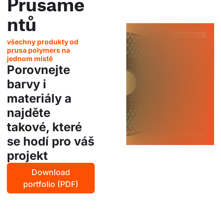
Prusame
ntů
všechny produkty od
prusa polymers na
jednom místě
Porovnejte
barvy i
materiály a
najděte
takové, které
se hodí pro váš
projekt
Download
portfolio (PDF)