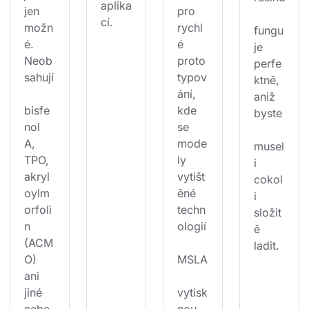
aplika
jen 
pro 
cí.
možn
rychl
fungu
é. 
é 
je 
Neob
proto
perfe
sahují
typov
ktně, 
ání, 
aniž 
bisfe
kde 
byste
nol 
se 
A, 
mode
musel
TPO, 
ly 
i 
akryl
vytišt
cokol
oylm
ěné 
i 
orfoli
techn
složit
n 
ologií
ě 
(ACM
ladit.
O) 
MSLA
ani 
jiné 
vytisk
nebe
nou 