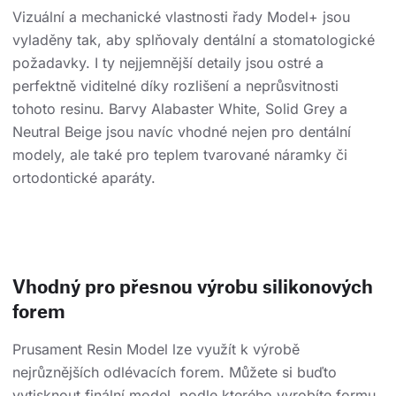
Vizuální a mechanické vlastnosti řady Model+ jsou
vyladěny tak, aby splňovaly dentální a stomatologické
požadavky. I ty nejjemnější detaily jsou ostré a
perfektně viditelné díky rozlišení a neprůsvitnosti
tohoto resinu. Barvy Alabaster White, Solid Grey a
Neutral Beige jsou navíc vhodné nejen pro dentální
modely, ale také pro teplem tvarované náramky či
ortodontické aparáty.
Vhodný pro přesnou výrobu silikonových
forem
Prusament Resin Model lze využít k výrobě
nejrůznějších odlévacích forem. Můžete si buďto
vytisknout finální model, podle kterého vyrobíte formu,