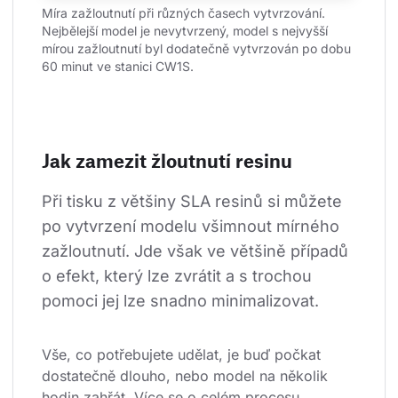
Míra zažloutnutí při různých časech vytvrzování. 
Nejbělejší model je nevytvrzený, model s nejvyšší 
mírou zažloutnutí byl dodatečně vytvrzován po dobu 
60 minut ve stanici CW1S.
Jak zamezit žloutnutí resinu
Při tisku z většiny SLA resinů si můžete 
po vytvrzení modelu všimnout mírného 
zažloutnutí. Jde však ve většině případů 
o efekt, který lze zvrátit a s trochou 
pomoci jej lze snadno minimalizovat.
Vše, co potřebujete udělat, je buď počkat 
dostatečně dlouho, nebo model na několik 
hodin zahřát. Více se o celém procesu 