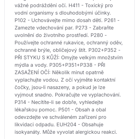
vážné podráždění očí. H411 - Toxický pro 
vodní organismy s dlouhodobými účinky. 
P102 - Uchovávejte mimo dosah dětí. P261 - 
Zamezte vdechování par. P273 - Zabraňte 
uvolnění do životního prostředí. P280 - 
Používejte ochranné rukavice, ochranný oděv, 
ochranné brýle, obličejový štít. P302+P352 - 
PŘI STYKU S KŮŽÍ: Omyjte velkým množstvím 
mýdla a vody. P305+P351+P338 - PŘI 
ZASAŽENÍ OČÍ: Několik minut opatrně 
vyplachujte vodou. Z očí vyjměte kontaktní 
čočky, jsou-li nasazeny, a pokud je lze 
vyjmout snadno. Pokračujte ve vyplachování. 
P314 - Necítíte-li se dobře, vyhledejte 
lékařskou pomoc. P501 - Obsah a obal 
odevzdejte ve schváleném zařízení pro 
likvidaci odpadu. EUH204 - Obsahuje 
isokyanáty. Může vyvolat alergickou reakci.