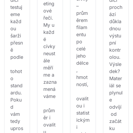
dicí 
dicí 
eting
– 
testuj
proch
ové 
prům
eme 
ází 
řeči. 
ěrem 
každ
důkla
My u 
filam
ou 
dnou 
každ
entu 
šarži 
výstu
é 
po 
přesn
pní 
cívky 
celé 
ě 
kontr
neust
jeho 
podle
olou. 
ále 
délce
Výsle
měří
, 
tohot
dek? 
me a 
hmot
o 
Mater
zazna
ností,
stand
iál se 
mená
ardu. 
plynul
váme
ovalit
Poku
e 
ou i 
d 
odvíjí
prům
statist
vám 
 od 
ěr i 
ickým
tedy 
začát
ovalit
i 
upros
ku 
u 