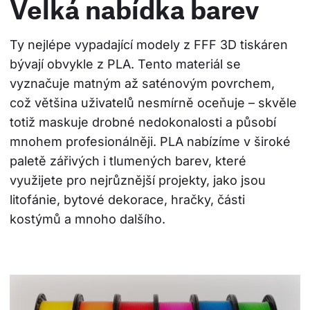
Velká nabídka barev
Ty nejlépe vypadající modely z FFF 3D tiskáren 
bývají obvykle z PLA. Tento materiál se 
vyznačuje matným až saténovým povrchem, 
což většina uživatelů nesmírně oceňuje – skvěle 
totiž maskuje drobné nedokonalosti a působí 
mnohem profesionálněji. PLA nabízíme v široké 
paletě zářivých i tlumených barev, které 
využijete pro nejrůznější projekty, jako jsou 
litofánie, bytové dekorace, hračky, části 
kostýmů a mnoho dalšího.