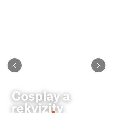
Cosplay a
rekvizity