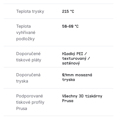
Teplota trysky
215 °C
Teplota 
50-60 °C
vyhřívané 
podložky
Doporučené 
Hladký PEI /
texturovaný /
tiskové pláty
saténový
Doporučená 
0,4mm mosazná
tryska
tryska
Podporované 
Všechny 3D tiskárny
Prusa
tiskové profily 
Prusa