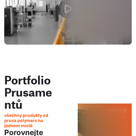
Portfolio
Prusame
ntů
všechny produkty od
prusa polymers na
jednom místě
Porovnejte