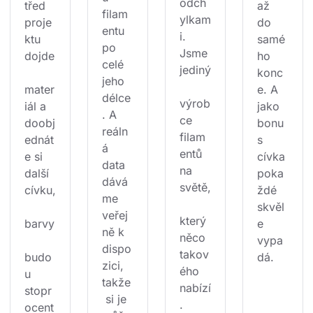
odch
třed 
až 
filam
ylkam
proje
do 
entu 
i. 
ktu 
samé
po 
Jsme 
dojde
ho 
celé 
jediný
konc
jeho 
mater
e. A 
délce
výrob
iál a 
jako 
. A 
ce 
doobj
bonu
reáln
filam
ednát
s 
á 
entů 
e si 
cívka 
data 
na 
další 
poka
dává
světě,
cívku,
ždé 
me 
skvěl
veřej
který 
barvy
e 
ně k 
něco 
vypa
dispo
takov
budo
dá.
zici, 
ého 
u 
takže
nabízí
stopr
 si je 
.
ocent