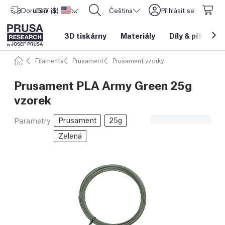
Doručení do
USD ($)
Spojené státy americké
CORE One L: Nyní skladem!
Čeština
Přihlásit se
3D tiskárny
Materiály
Díly
&
příslušen
Filamenty
Prusament
Prusament vzorky
Prusament PLA Army Green 25g
vzorek
Prusament
25g
Parametry
Zelená