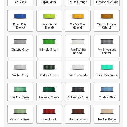
Jet Black
Opal Green
Prusa Orange
Pineapple Yellow
Royal Blue
Lime Green
Oh My Gold
Viva La Bronze
(Blend)
(Blend)
(Blend)
(Blend)
Gravity Grey
Simply Green
Pearl White
My Silverness
(Blend)
(Blend)
Marble Grey
Galaxy Green
Pristine White
Prusa Pro Green
Electric Green
Emerald Green
Anthracite Grey
Chalky Blue
Pistachio Green
Blood Red
Noctua Brown
Noctua Beige