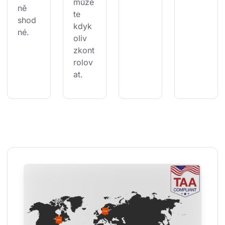
může
ně 
te 
shod
kdyk
né.
oliv 
zkont
rolov
at.