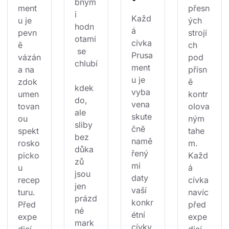
bným
ment
přesn
i 
Každ
u je 
ých 
hodn
á 
pevn
strojí
otami
cívka 
ě 
ch 
 se 
Prusa
vázán
pod 
chlubí
ment
a na 
přísn
u je 
zdok
ě 
kdek
vyba
umen
kontr
do, 
vena 
tovan
olova
ale 
skute
ou 
ným 
sliby 
čně 
spekt
tahe
bez 
namě
rosko
m. 
důka
řený
picko
Každ
zů 
mi 
u 
á 
jsou 
daty 
recep
cívka 
jen 
vaší 
turu. 
navíc 
prázd
konkr
Před 
před 
né 
étní 
expe
expe
mark
cívky 