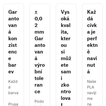
Gar
±
Vys
Kaž
anto
0,0
oká
dá
van
2
kval
cívk
á
mm
ita,
a je
kon
Gar
kter
perf
zist
anto
ou
ektn
enc
van
si
ě
e
á
můž
navi
bar
výro
ete
nut
ev
bní
sam
á
tole
i
Každ
Naše 
ran
zko
á 
PLA 
ce
ntro
barva
navíjí
lova
me 
Podo
t
Prusa
na 