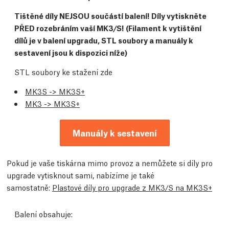
Tištěné díly NEJSOU součástí balení! Díly vytiskněte
PŘED rozebráním vaší MK3/S! (Filament k vytištění
dílů je v balení upgradu, STL soubory a manuály k
sestavení jsou k dispozici níže)
STL soubory ke stažení zde
MK3S -> MK3S+
MK3 -> MK3S+
Manuály k sestavení
Pokud je vaše tiskárna mimo provoz a nemůžete si díly pro
upgrade vytisknout sami, nabízíme je také
samostatně:
Plastové díly pro upgrade z MK3/S na MK3S+
Balení obsahuje: