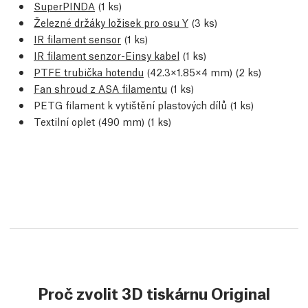
SuperPINDA
(1 ks)
Železné držáky ložisek pro osu Y
(3 ks)
IR filament sensor
(1 ks)
IR filament senzor-Einsy kabel
(1 ks)
PTFE trubička hotendu
(42.3×1.85×4 mm) (2 ks)
Fan shroud z ASA filamentu
(1 ks)
PETG filament k vytištění plastových dílů (1 ks)
Textilní oplet (490 mm) (1 ks)
Proč zvolit 3D tiskárnu Original