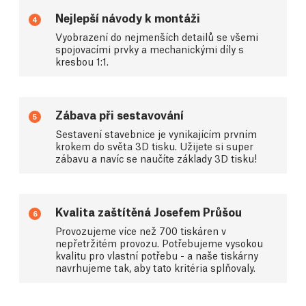
Nejlepší návody k montáži
4
Vyobrazení do nejmenších detailů se všemi
spojovacími prvky a mechanickými díly s
kresbou 1:1.
Zábava při sestavování
5
Sestavení stavebnice je vynikajícím prvním
krokem do světa 3D tisku. Užijete si super
zábavu a navíc se naučíte základy 3D tisku!
Kvalita zaštítěná Josefem Průšou
6
Provozujeme více než 700 tiskáren v
nepřetržitém provozu. Potřebujeme vysokou
kvalitu pro vlastní potřebu - a naše tiskárny
navrhujeme tak, aby tato kritéria splňovaly.