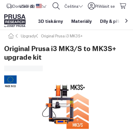
Doručení do
USD ($)
Spojené státy americké
CORE One L: Nyní skladem!
Čeština
Přihlásit se
3D tiskárny
Materiály
Díly
&
příslušen
Upgrady
Original Prusa i3 MK3S+
Original Prusa i3 MK3/S to MK3S+
upgrade kit