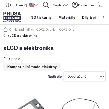
Doručení do
USD ($)
Spojené státy americké
CORE One L: Nyní skladem!
Čeština
Přihlásit se
3D tiskárny
Materiály
Díly
&
příslušen
Náhradní díly
CORE One/L
CORE One
xLCD a elektronika
xLCD a elektronika
Filtr podle
Kompatibilní model tiskárny
Řadit dle