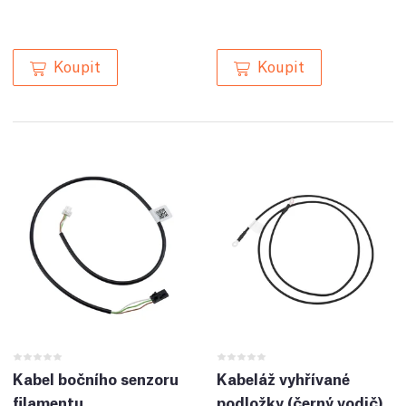
Koupit
Koupit
Kabel bočního senzoru
Kabeláž vyhřívané
filamentu
podložky (černý vodič)