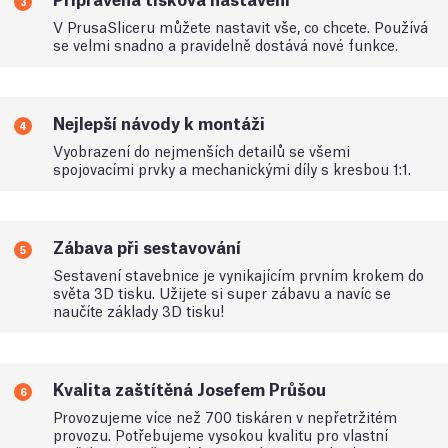
3
V PrusaSliceru můžete nastavit vše, co chcete. Používá
se velmi snadno a pravidelně dostává nové funkce.
Nejlepší návody k montáži
4
Vyobrazení do nejmenších detailů se všemi
spojovacími prvky a mechanickými díly s kresbou 1:1.
Zábava při sestavování
5
Sestavení stavebnice je vynikajícím prvním krokem do
světa 3D tisku. Užijete si super zábavu a navíc se
naučíte základy 3D tisku!
Kvalita zaštítěná Josefem Průšou
6
Provozujeme více než 700 tiskáren v nepřetržitém
provozu. Potřebujeme vysokou kvalitu pro vlastní