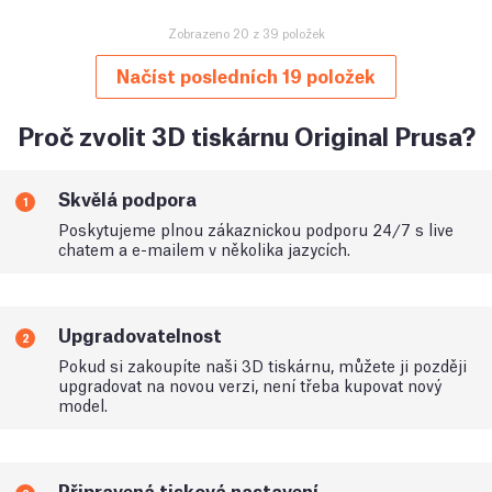
Zobrazeno 20 z 39 položek
Načíst posledních 19 položek
Proč zvolit 3D tiskárnu Original Prusa?
Skvělá podpora
1
Poskytujeme plnou zákaznickou podporu 24/7 s live
chatem a e-mailem v několika jazycích.
Upgradovatelnost
2
Pokud si zakoupíte naši 3D tiskárnu, můžete ji později
upgradovat na novou verzi, není třeba kupovat nový
model.
Připravená tisková nastavení