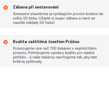
Zábava při sestavování
5
Sestavení stavebnice je vynikajícím prvním krokem do
světa 3D tisku. Užijete si super zábavu a navíc se
naučíte základy 3D tisku!
Kvalita zaštítěná Josefem Průšou
6
Provozujeme více než 700 tiskáren v nepřetržitém
provozu. Potřebujeme vysokou kvalitu pro vlastní
potřebu - a naše tiskárny navrhujeme tak, aby tato
kritéria splňovaly.