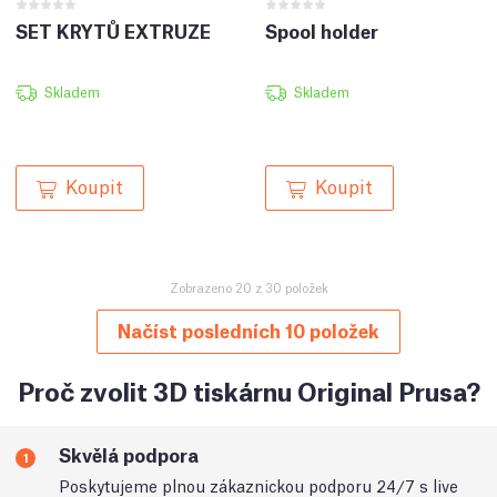
SET KRYTŮ EXTRUZE
Spool holder
Skladem
Skladem
Koupit
Koupit
Zobrazeno 20 z 30 položek
Načíst posledních 10 položek
Proč zvolit 3D tiskárnu Original Prusa?
Skvělá podpora
1
Poskytujeme plnou zákaznickou podporu 24/7 s live