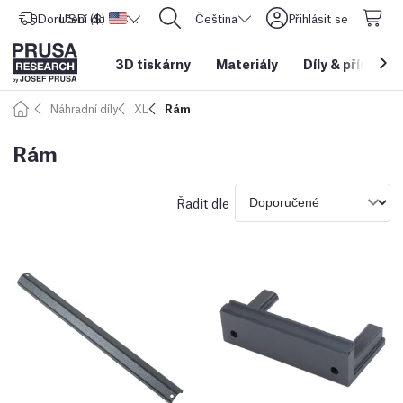
Doručení do
USD ($)
Spojené státy americké
CORE One L: Nyní skladem!
Čeština
Přihlásit se
3D tiskárny
Materiály
Díly
&
příslušen
Náhradní díly
XL
Rám
Rám
Řadit dle