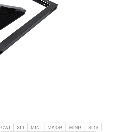
CW1
SL1
MINI
MK3S+
MINI+
SL1S