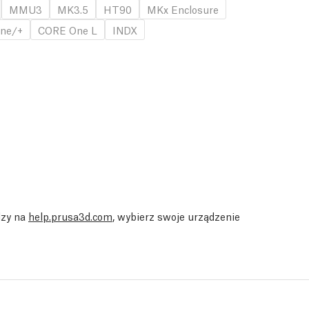
MMU3
MK3.5
HT90
MKx Enclosure
ne/+
CORE One L
INDX
dzy na
help.prusa3d.com
, wybierz swoje urządzenie