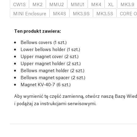
CW1S
MK2
MMU2
MMU1
MK4
XL
MK3.9
MINI Enclosure
MK4S
MK3.9S
MK3.5S
CORE O
Ten produkt zawiera:
Bellows covers (1
szt.
)
Lower bellows holder (1
szt.
)
Upper magnet cover (2
szt.
)
Upper magnet holder (2
szt.
)
Bellows magnet holder (2
szt.
)
Bellows magnet spacer (2
szt.
)
Magnet KV-40-7 (6
szt.
)
Aby wymienić tę część zamienną, otwórz naszą Bazę Wie
i podążaj za instrukcjami serwisowymi.