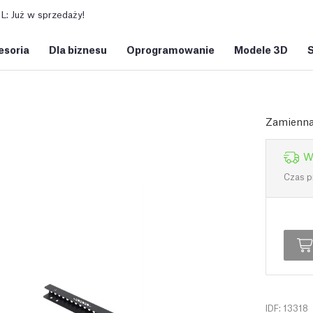
: Już w sprzedaży!
esoria
Dla biznesu
Oprogramowanie
Modele 3D
Zamienna 
W
Czas p
IDF: 13318