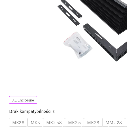
XL Enclosure
Brak kompatybilności z
MK3S
MK3
MK2.5S
MK2.5
MK2S
MMU2S