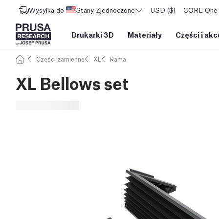
Wysyłka do
Stany Zjednoczone
USD ($)
CORE One L
Drukarki 3D
Materiały
Części i akc
Części zamienne
XL
Rama
XL Bellows set