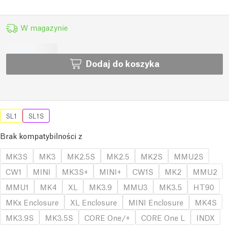
W magazynie
Dodaj do koszyka
SL1
SL1S
Brak kompatybilności z
MK3S
MK3
MK2.5S
MK2.5
MK2S
MMU2S
CW1
MINI
MK3S+
MINI+
CW1S
MK2
MMU2
MMU1
MK4
XL
MK3.9
MMU3
MK3.5
HT90
MKx Enclosure
XL Enclosure
MINI Enclosure
MK4S
MK3.9S
MK3.5S
CORE One/+
CORE One L
INDX