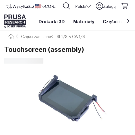
Wysyłka do
USD ($)
Stany Zjednoczone
CORE One L: Już w sprzedaży!
Polski
Zaloguj
Drukarki 3D
Materiały
Części i akces
Części zamienne
SL1/S & CW1/S
Touchscreen (assembly)