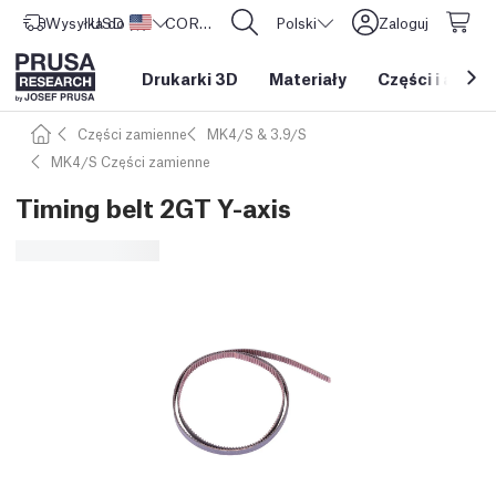
Wysyłka do
USD ($)
Stany Zjednoczone
CORE One L: Już w sprzedaży!
Polski
Zaloguj
Drukarki 3D
Materiały
Części i akces
Części zamienne
MK4/S & 3.9/S
MK4/S Części zamienne
Timing belt 2GT Y-axis