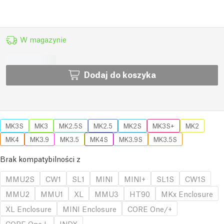
W magazynie
Dodaj do koszyka
MK3S
MK3
MK2.5S
MK2.5
MK2S
MK3S+
MK2
MK4
MK3.9
MK3.5
MK4S
MK3.9S
MK3.5S
Brak kompatybilności z
MMU2S
CW1
SL1
MINI
MINI+
SL1S
CW1S
MMU2
MMU1
XL
MMU3
HT90
MKx Enclosure
XL Enclosure
MINI Enclosure
CORE One/+
CORE One L
INDX