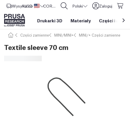
Wysyłka do
USD ($)
Stany Zjednoczone
CORE One L: Już w sprzedaży!
Polski
Zaloguj
Drukarki 3D
Materiały
Części i akces
Części zamienne
MINI/MINI+
MINI/+ Części zamienne
Textile sleeve 70 cm