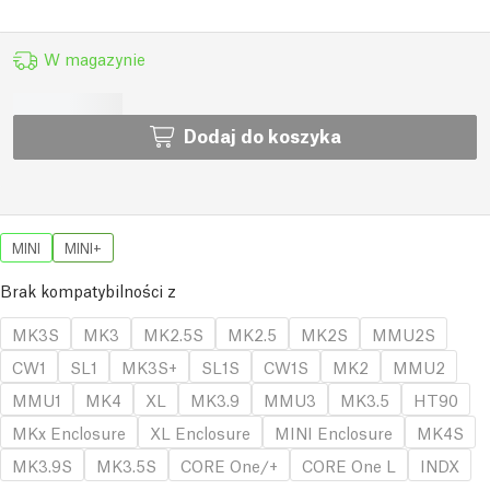
W magazynie
Dodaj do koszyka
MINI
MINI+
Brak kompatybilności z
MK3S
MK3
MK2.5S
MK2.5
MK2S
MMU2S
CW1
SL1
MK3S+
SL1S
CW1S
MK2
MMU2
MMU1
MK4
XL
MK3.9
MMU3
MK3.5
HT90
MKx Enclosure
XL Enclosure
MINI Enclosure
MK4S
MK3.9S
MK3.5S
CORE One/+
CORE One L
INDX