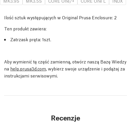
MK3.9S
MK3.5S
CORE One/+
CORE One L
INDX
Ilość sztuk występujących w Original Prusa Enclosure:
2
Ten produkt zawiera:
Zatrzask pręta
: 1
szt.
Aby wymienić tę część zamienną, otwórz naszą Bazę Wiedzy
na
help.prusa3d.com
, wybierz swoje urządzenie i podążaj za
instrukcjami serwisowymi.
Recenzje