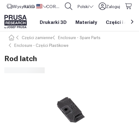
Wysyłka do
USD ($)
Stany Zjednoczone
CORE One L: Już w sprzedaży!
Polski
Zaloguj
Drukarki 3D
Materiały
Części i akces
Części zamienne
Enclosure - Spare Parts
Enclosure - Części Plastikowe
Rod latch