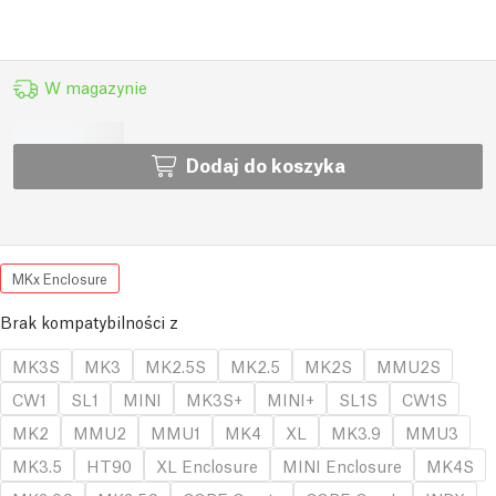
W magazynie
Dodaj do koszyka
MKx Enclosure
Brak kompatybilności z
MK3S
MK3
MK2.5S
MK2.5
MK2S
MMU2S
CW1
SL1
MINI
MK3S+
MINI+
SL1S
CW1S
MK2
MMU2
MMU1
MK4
XL
MK3.9
MMU3
MK3.5
HT90
XL Enclosure
MINI Enclosure
MK4S