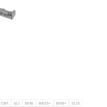
CW1
SL1
MINI
MK3S+
MINI+
SL1S