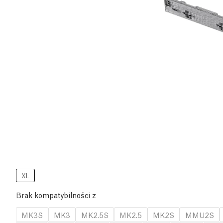
XL
Brak kompatybilności z
MK3S
MK3
MK2.5S
MK2.5
MK2S
MMU2S