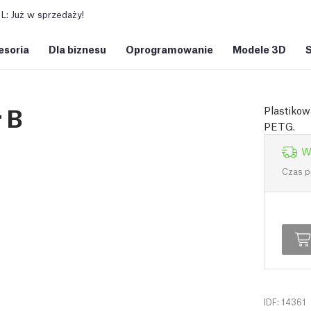
: Już w sprzedaży!
esoria
Dla biznesu
Oprogramowanie
Modele 3D
 B
Plastikow
PETG.
W
Czas p
IDF: 14361