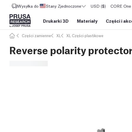
Wysyłka do
Stany Zjednoczone
USD ($)
CORE One L
Drukarki 3D
Materiały
Części i akc
Części zamienne
XL
XL Części plastikowe
Reverse polarity protector