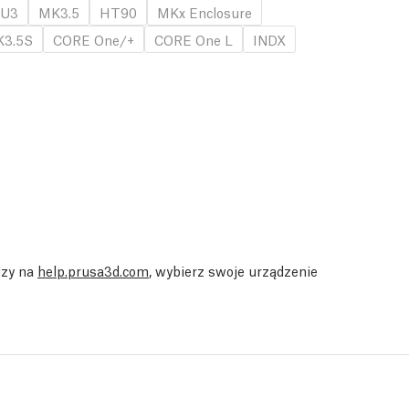
U3
MK3.5
HT90
MKx Enclosure
3.5S
CORE One/+
CORE One L
INDX
dzy na
help.prusa3d.com
, wybierz swoje urządzenie