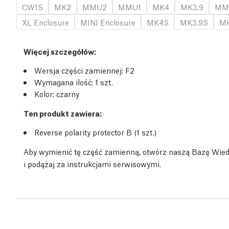
CW1S
MK2
MMU2
MMU1
MK4
MK3.9
MM
XL Enclosure
MINI Enclosure
MK4S
MK3.9S
MK
Więcej szczegółów
:
Wersja części zamiennej:
F2
Wymagana ilość:
1
szt.
Kolor: czarny
Ten produkt zawiera:
Reverse polarity protector B (1
szt.
)
Aby wymienić tę część zamienną, otwórz naszą Bazę Wie
i podążaj za instrukcjami serwisowymi.