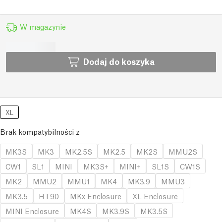
W magazynie
Dodaj do koszyka
XL
Brak kompatybilności z
MK3S
MK3
MK2.5S
MK2.5
MK2S
MMU2S
CW1
SL1
MINI
MK3S+
MINI+
SL1S
CW1S
MK2
MMU2
MMU1
MK4
MK3.9
MMU3
MK3.5
HT90
MKx Enclosure
XL Enclosure
MINI Enclosure
MK4S
MK3.9S
MK3.5S