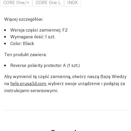
CORE One/+
CORE One L
INDX
Więcej szczegółów
:
Wersja części zamiennej:
F2
Wymagana ilość:
1
szt.
Color: Black
Ten produkt zawiera:
Reverse polarity protector A (1
szt.
)
Aby wymienić tę część zamienną, otwórz naszą Bazę Wiedzy
na
help.prusa3d.com
, wybierz swoje urządzenie i podążaj za
instrukcjami serwisowymi.