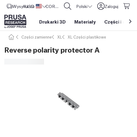
Wysyłka do
USD ($)
Stany Zjednoczone
CORE One L: Już w sprzedaży!
Polski
Zaloguj
Drukarki 3D
Materiały
Części i akces
Części zamienne
XL
XL Części plastikowe
Reverse polarity protector A