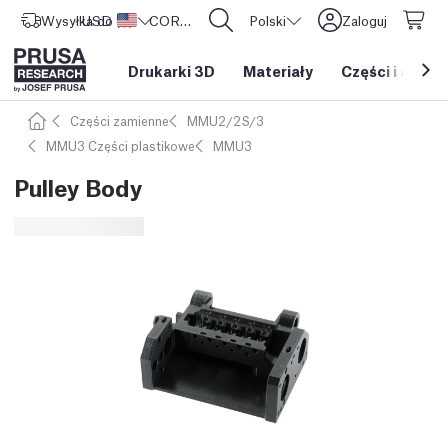
Wysyłka do
USD ($)
Stany Zjednoczone
CORE One L: Już w sprzedaży!
Polski
Zaloguj
Drukarki 3D
Materiały
Części i akces
Części zamienne
MMU2/2S/3
MMU3 Części plastikowe
MMU3
Pulley Body