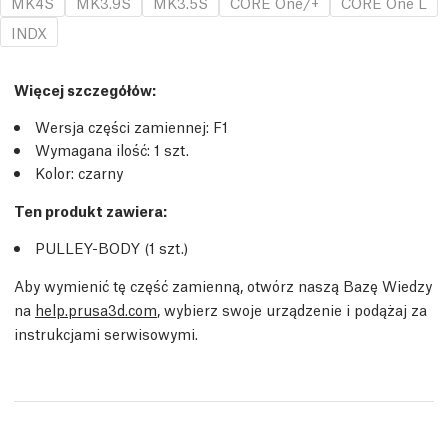
MK4S
MK3.9S
MK3.5S
CORE One/+
CORE One L
INDX
Więcej szczegółów
:
Wersja części zamiennej:
F1
Wymagana ilość:
1
szt.
Kolor: czarny
Ten produkt zawiera:
PULLEY-BODY (1
szt.
)
Aby wymienić tę część zamienną, otwórz naszą Bazę Wiedzy
na
help.prusa3d.com
, wybierz swoje urządzenie i podążaj za
instrukcjami serwisowymi.