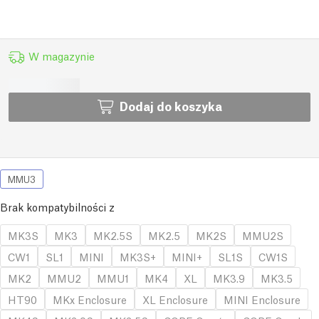
W magazynie
Dodaj do koszyka
MMU3
Brak kompatybilności z
MK3S
MK3
MK2.5S
MK2.5
MK2S
MMU2S
CW1
SL1
MINI
MK3S+
MINI+
SL1S
CW1S
MK2
MMU2
MMU1
MK4
XL
MK3.9
MK3.5
HT90
MKx Enclosure
XL Enclosure
MINI Enclosure