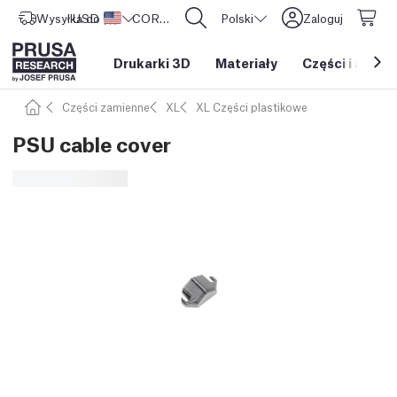
Wysyłka do
USD ($)
Stany Zjednoczone
CORE One L: Już w sprzedaży!
Polski
Zaloguj
Drukarki 3D
Materiały
Części i akces
Części zamienne
XL
XL Części plastikowe
PSU cable cover