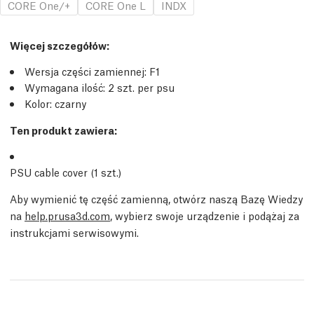
CORE One/+
CORE One L
INDX
Więcej szczegółów
:
Wersja części zamiennej:
F1
Wymagana ilość:
2
szt.
per psu
Kolor: czarny
Ten produkt zawiera:
PSU cable cover (1
szt.
)
Aby wymienić tę część zamienną, otwórz naszą Bazę Wiedzy
na
help.prusa3d.com
, wybierz swoje urządzenie i podążaj za
instrukcjami serwisowymi.