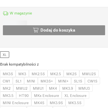
W magazynie
Dodaj do koszyka
XL
Brak kompatybilności z
MK3S
MK3
MK2.5S
MK2.5
MK2S
MMU2S
CW1
SL1
MINI
MK3S+
MINI+
SL1S
CW1S
MK2
MMU2
MMU1
MK4
MK3.9
MMU3
MK3.5
HT90
MKx Enclosure
XL Enclosure
MINI Enclosure
MK4S
MK3.9S
MK3.5S