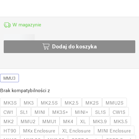
W magazynie
Dodaj do koszyka
MMU3
Brak kompatybilności z
MK3S
MK3
MK2.5S
MK2.5
MK2S
MMU2S
CW1
SL1
MINI
MK3S+
MINI+
SL1S
CW1S
MK2
MMU2
MMU1
MK4
XL
MK3.9
MK3.5
HT90
MKx Enclosure
XL Enclosure
MINI Enclosure