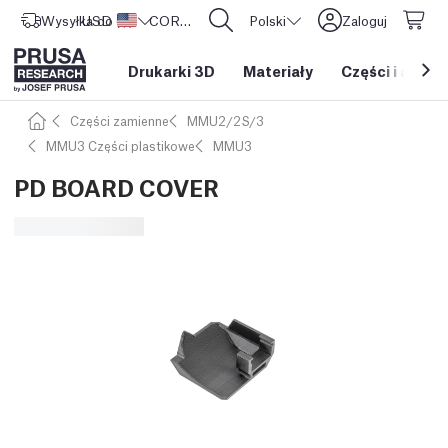
Wysyłka do
USD ($)
Stany Zjednoczone
CORE One L: Już w sprzedaży!
Polski
Zaloguj
Drukarki 3D
Materiały
Części i akces
Części zamienne
MMU2/2S/3
MMU3 Części plastikowe
MMU3
PD BOARD COVER