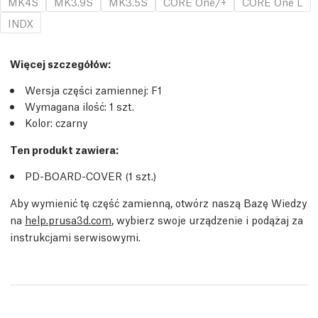
MK4S
MK3.9S
MK3.5S
CORE One/+
CORE One L
INDX
Więcej szczegółów
:
Wersja części zamiennej:
F1
Wymagana ilość:
1
szt.
Kolor: czarny
Ten produkt zawiera:
PD-BOARD-COVER (1
szt.
)
Aby wymienić tę część zamienną, otwórz naszą Bazę Wiedzy
na
help.prusa3d.com
, wybierz swoje urządzenie i podążaj za
instrukcjami serwisowymi.