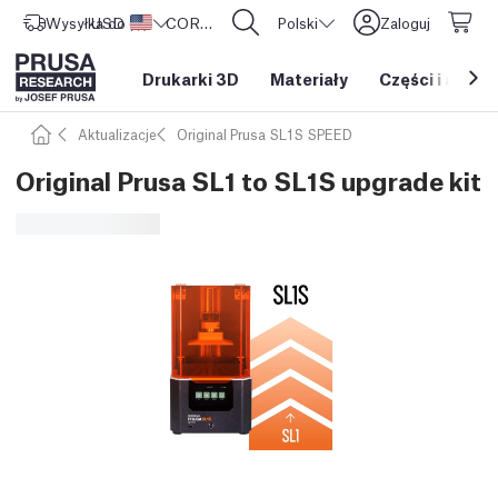
Wysyłka do
USD ($)
Stany Zjednoczone
CORE One L: Już w sprzedaży!
Polski
Zaloguj
Drukarki 3D
Materiały
Części i akces
Aktualizacje
Original Prusa SL1S SPEED
Original Prusa SL1 to SL1S upgrade kit