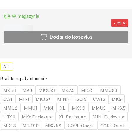
W magazynie
-
25
%
Dodaj do koszyka
SL1
Brak kompatybilności z
MK3S
MK3
MK2.5S
MK2.5
MK2S
MMU2S
CW1
MINI
MK3S+
MINI+
SL1S
CW1S
MK2
MMU2
MMU1
MK4
XL
MK3.9
MMU3
MK3.5
HT90
MKx Enclosure
XL Enclosure
MINI Enclosure
MK4S
MK3.9S
MK3.5S
CORE One/+
CORE One L