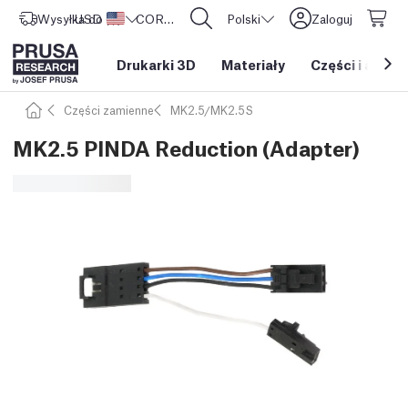
Wysyłka do
USD ($)
Stany Zjednoczone
CORE One L: Już w sprzedaży!
Polski
Zaloguj
Drukarki 3D
Materiały
Części i akces
Części zamienne
MK2.5/MK2.5S
MK2.5 PINDA Reduction (Adapter)