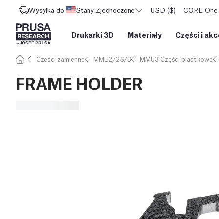
Wysyłka do
Stany Zjednoczone
USD ($)
CORE One L
Drukarki 3D
Materiały
Części i akc
Części zamienne
MMU2/2S/3
MMU3 Części plastikowe
FRAME HOLDER