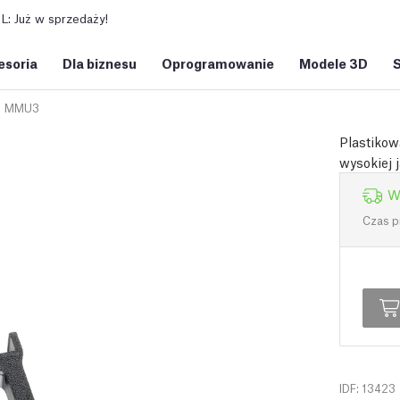
: Już w sprzedaży!
esoria
Dla biznesu
Oprogramowanie
Modele 3D
MMU3
Plastikow
wysokiej 
W
Czas p
IDF: 13423