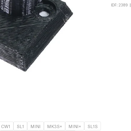
|
IDF: 2389
CW1
SL1
MINI
MK3S+
MINI+
SL1S