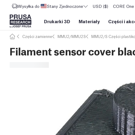
Wysyłka do
Stany Zjednoczone
USD ($)
CORE One L
Drukarki 3D
Materiały
Części i akc
Części zamienne
MMU2/MMU2S
MMU2/S Części plastik
Filament sensor cover b