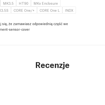
MK3.5
HT90
MKx Enclosure
3.5S
CORE One/+
CORE One L
INDX
j się, że zamawiasz odpowiednią część we
ament-sensor-cover
Recenzje