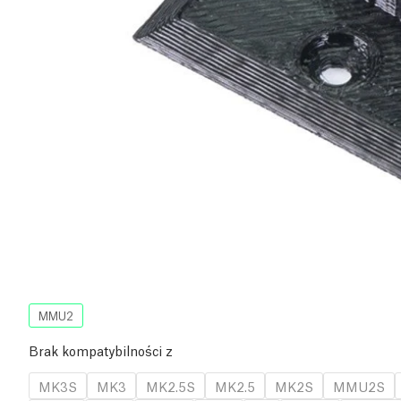
MMU2
Brak kompatybilności z
MK3S
MK3
MK2.5S
MK2.5
MK2S
MMU2S