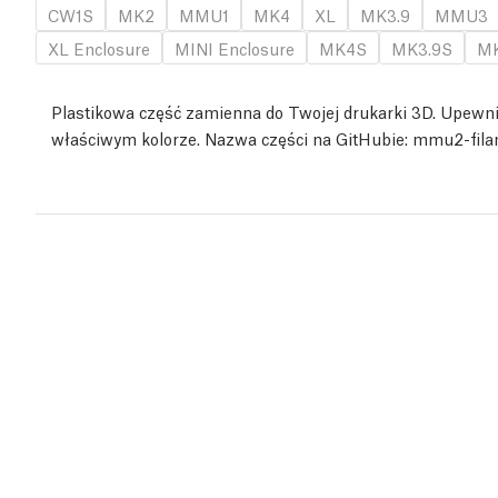
CW1S
MK2
MMU1
MK4
XL
MK3.9
MMU3
XL Enclosure
MINI Enclosure
MK4S
MK3.9S
MK
Plastikowa część zamienna do Twojej drukarki 3D. Upewni
właściwym kolorze. Nazwa części na GitHubie: mmu2-fil