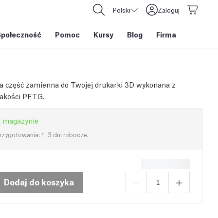
Polski
Zaloguj
Społeczność
Pomoc
Kursy
Blog
Firma
a część zamienna do Twojej drukarki 3D wykonana z
jakości PETG.
 magazynie
rzygotowania: 1–3 dni robocze.
Dodaj do koszyka