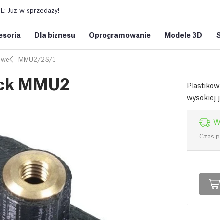
: Już w sprzedaży!
esoria
Dla biznesu
Oprogramowanie
Modele 3D
owe
MMU2/2S/3
lack MMU2
Plastikow
wysokiej 
W
Czas p