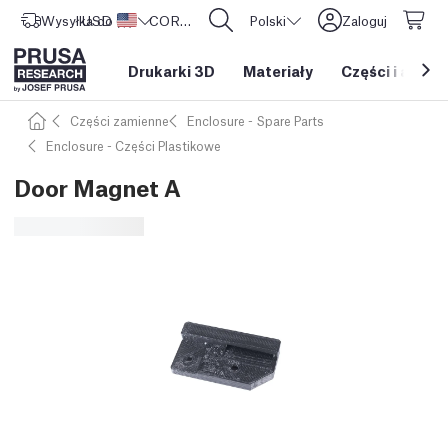
Wysyłka do
USD ($)
Stany Zjednoczone
CORE One L: Już w sprzedaży!
Polski
Zaloguj
Drukarki 3D
Materiały
Części i akces
Części zamienne
Enclosure - Spare Parts
Enclosure - Części Plastikowe
Door Magnet A