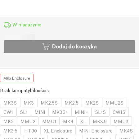
W magazynie
Dodaj do koszyka
MKx Enclosure
Brak kompatybilności z
MK3S
MK3
MK2.5S
MK2.5
MK2S
MMU2S
CW1
SL1
MINI
MK3S+
MINI+
SL1S
CW1S
MK2
MMU2
MMU1
MK4
XL
MK3.9
MMU3
MK3.5
HT90
XL Enclosure
MINI Enclosure
MK4S