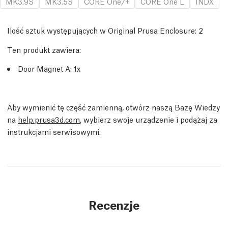
MK3.9S
MK3.5S
CORE One/+
CORE One L
INDX
Ilość sztuk występujących w Original Prusa Enclosure:
2
Ten produkt zawiera:
Door Magnet A: 1x
Aby wymienić tę część zamienną, otwórz naszą Bazę Wiedzy
na
help.prusa3d.com
, wybierz swoje urządzenie i podążaj za
instrukcjami serwisowymi.
Recenzje