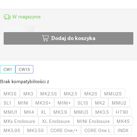
W magazynie
Dodaj do koszyka
CW1
CW1S
Brak kompatybilności z
MK3S
MK3
MK2.5S
MK2.5
MK2S
MMU2S
SL1
MINI
MK3S+
MINI+
SL1S
MK2
MMU2
MMU1
MK4
XL
MK3.9
MMU3
MK3.5
HT90
MKx Enclosure
XL Enclosure
MINI Enclosure
MK4S
MK3.9S
MK3.5S
CORE One/+
CORE One L
INDX