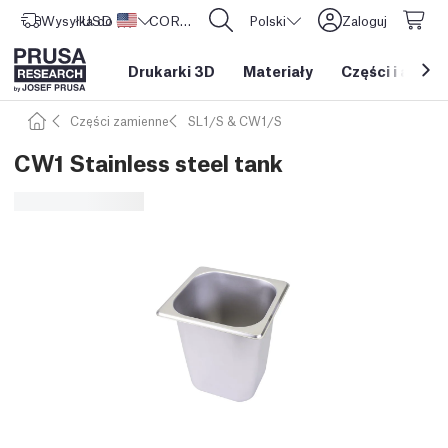
Wysyłka do
USD ($)
Stany Zjednoczone
CORE One L: Już w sprzedaży!
Polski
Zaloguj
Drukarki 3D
Materiały
Części i akces
Części zamienne
SL1/S & CW1/S
CW1 Stainless steel tank