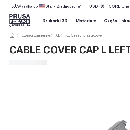
Wysyłka do
Stany Zjednoczone
USD ($)
CORE One L
Drukarki 3D
Materiały
Części i akc
Części zamienne
XL
XL Części plastikowe
CABLE COVER CAP L LEF