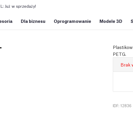
: Już w sprzedaży!
esoria
Dla biznesu
Oprogramowanie
Modele 3D
T
Plastikow
PETG.
Brak 
IDF: 12836