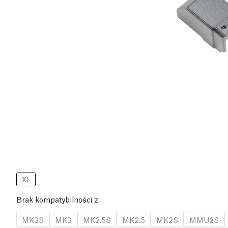
XL
Brak kompatybilności z
MK3S
MK3
MK2.5S
MK2.5
MK2S
MMU2S