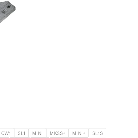
CW1
SL1
MINI
MK3S+
MINI+
SL1S