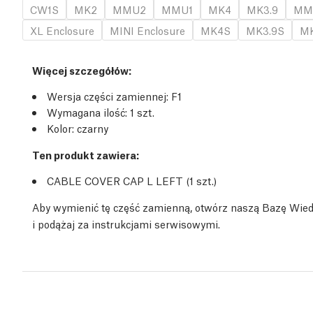
CW1S
MK2
MMU2
MMU1
MK4
MK3.9
MM
XL Enclosure
MINI Enclosure
MK4S
MK3.9S
MK
Więcej szczegółów
:
Wersja części zamiennej:
F1
Wymagana ilość:
1
szt.
Kolor: czarny
Ten produkt zawiera:
CABLE COVER CAP L LEFT (1
szt.
)
Aby wymienić tę część zamienną, otwórz naszą Bazę Wie
i podążaj za instrukcjami serwisowymi.