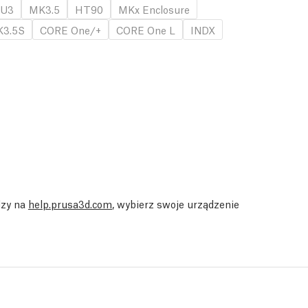
U3
MK3.5
HT90
MKx Enclosure
3.5S
CORE One/+
CORE One L
INDX
dzy na
help.prusa3d.com
, wybierz swoje urządzenie