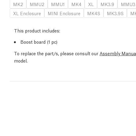
MK2
MMU2
MMU1
MK4
XL
MK3.9
MMU3
XL Enclosure
MINI Enclosure
MK4S
MK3.9S
MK
This product includes:
Boost board (1 pc)
To replace the part/s, please consult our
Assembly Manua
model.