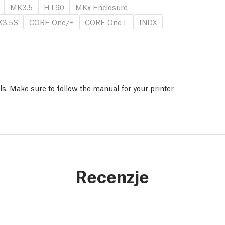
MK3.5
HT90
MKx Enclosure
3.5S
CORE One/+
CORE One L
INDX
ls
. Make sure to follow the manual for your printer
Recenzje