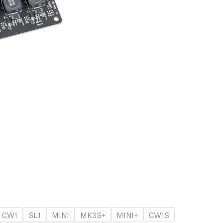
CW1
SL1
MINI
MK3S+
MINI+
CW1S