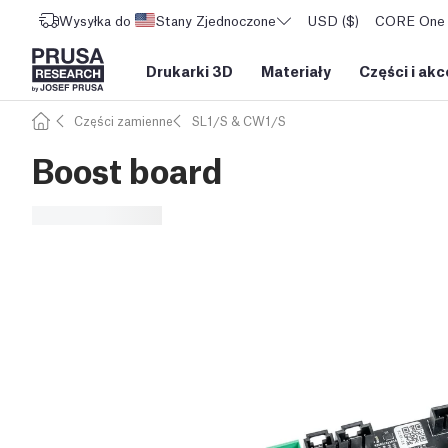
Wysyłka do
Stany Zjednoczone
USD ($)
CORE One L
Drukarki 3D
Materiały
Części i akc
Części zamienne
SL1/S & CW1/S
Boost board