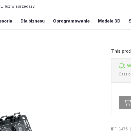
: Już w sprzedaży!
esoria
Dla biznesu
Oprogramowanie
Modele 3D
This prod
W
Czas p
|
IDF: 6475