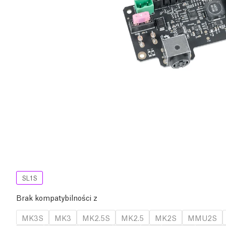
SL1S
Brak kompatybilności z
MK3S
MK3
MK2.5S
MK2.5
MK2S
MMU2S