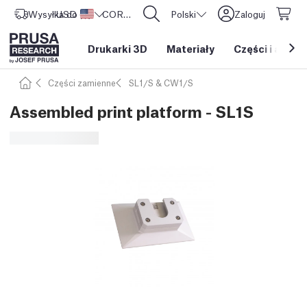
Wysyłka do
USD ($)
Stany Zjednoczone
CORE One L: Już w sprzedaży!
Polski
Zaloguj
Drukarki 3D
Materiały
Części i akces
Części zamienne
SL1/S & CW1/S
Assembled print platform - SL1S