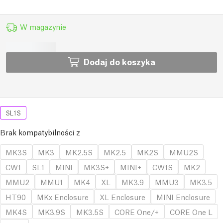
W magazynie
Dodaj do koszyka
SL1S
Brak kompatybilności z
MK3S
MK3
MK2.5S
MK2.5
MK2S
MMU2S
CW1
SL1
MINI
MK3S+
MINI+
CW1S
MK2
MMU2
MMU1
MK4
XL
MK3.9
MMU3
MK3.5
HT90
MKx Enclosure
XL Enclosure
MINI Enclosure
MK4S
MK3.9S
MK3.5S
CORE One/+
CORE One L