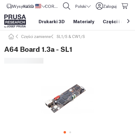
Wysyłka do
USD ($)
Stany Zjednoczone
CORE One L: Już w sprzedaży!
Polski
Zaloguj
Drukarki 3D
Materiały
Części i akces
Części zamienne
SL1/S & CW1/S
A64 Board 1.3a - SL1