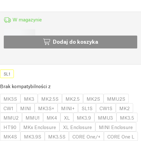
W magazynie
Dodaj do koszyka
SL1
Brak kompatybilności z
MK3S
MK3
MK2.5S
MK2.5
MK2S
MMU2S
CW1
MINI
MK3S+
MINI+
SL1S
CW1S
MK2
MMU2
MMU1
MK4
XL
MK3.9
MMU3
MK3.5
HT90
MKx Enclosure
XL Enclosure
MINI Enclosure
MK4S
MK3.9S
MK3.5S
CORE One/+
CORE One L