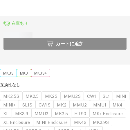
在庫あり
カートに追加
MK3S
MK3
MK3S+
互換性なし
MK2.5S
MK2.5
MK2S
MMU2S
CW1
SL1
MINI
MINI+
SL1S
CW1S
MK2
MMU2
MMU1
MK4
XL
MK3.9
MMU3
MK3.5
HT90
MKx Enclosure
XL Enclosure
MINI Enclosure
MK4S
MK3.9S