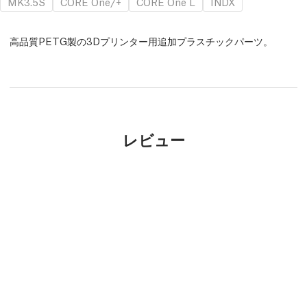
MK3.5S
CORE One/+
CORE One L
INDX
高品質PETG製の3Dプリンター用追加プラスチックパーツ。
レビュー