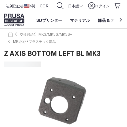
配送先
USD ($)
アメリカ合衆国
CORE One L: Now In Stock!
日本語
ログイン
3Dプリンター
マテリアル
部品
&
アクセサ
交換部品
MK3/MK3S/MK3S+
MK3/S/+プラスチック部品
Z AXIS BOTTOM LEFT BL MK3