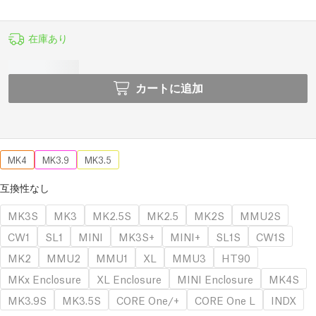
在庫あり
カートに追加
MK4
MK3.9
MK3.5
互換性なし
MK3S
MK3
MK2.5S
MK2.5
MK2S
MMU2S
CW1
SL1
MINI
MK3S+
MINI+
SL1S
CW1S
MK2
MMU2
MMU1
XL
MMU3
HT90
MKx Enclosure
XL Enclosure
MINI Enclosure
MK4S
MK3.9S
MK3.5S
CORE One/+
CORE One L
INDX