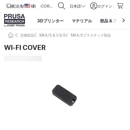
配送先
USD ($)
アメリカ合衆国
CORE One L: Now In Stock!
日本語
ログイン
3Dプリンター
マテリアル
部品
&
アクセサ
交換部品
MK4/S & 3.9/S
MK4/Sプラスチック部品
WI-FI COVER