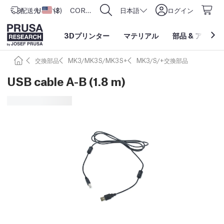
配送先
USD ($)
アメリカ合衆国
CORE One L: Now In Stock!
日本語
ログイン
3Dプリンター
マテリアル
部品
&
アクセサ
交換部品
MK3/MK3S/MK3S+
MK3/S/+交換部品
USB cable A-B (1.8 m)