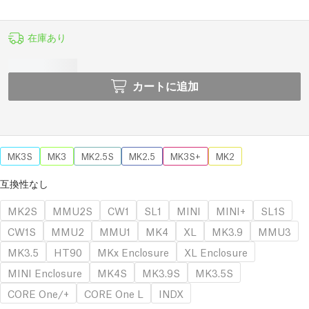
在庫あり
カートに追加
MK3S
MK3
MK2.5S
MK2.5
MK3S+
MK2
互換性なし
MK2S
MMU2S
CW1
SL1
MINI
MINI+
SL1S
CW1S
MMU2
MMU1
MK4
XL
MK3.9
MMU3
MK3.5
HT90
MKx Enclosure
XL Enclosure
MINI Enclosure
MK4S
MK3.9S
MK3.5S
CORE One/+
CORE One L
INDX