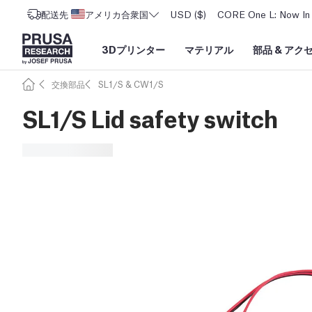
配送先
アメリカ合衆国
USD ($)
CORE One L: Now In 
3Dプリンター
マテリアル
部品
&
アク
交換部品
SL1/S & CW1/S
SL1/S Lid safety switch