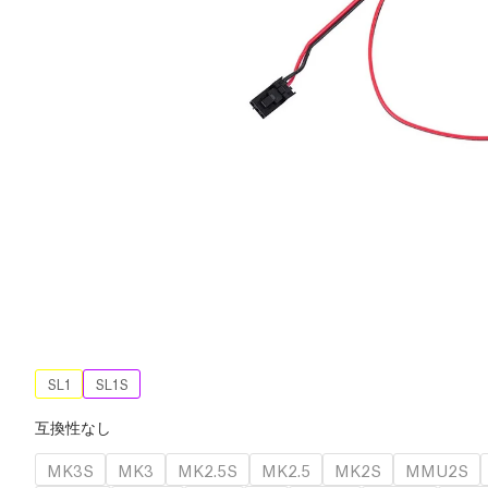
SL1
SL1S
互換性なし
MK3S
MK3
MK2.5S
MK2.5
MK2S
MMU2S