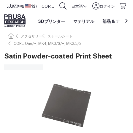
配送先
USD ($)
アメリカ合衆国
CORE One L: Now In Stock!
日本語
ログイン
3Dプリンター
マテリアル
部品
&
アクセサ
アクセサリー
スチールシート
CORE One/+, MK4, MK3/S/+, MK2.5/S
Satin Powder-coated Print Sheet