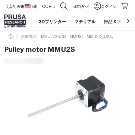
配送先
USD ($)
アメリカ合衆国
CORE One L: Now In Stock!
日本語
ログイン
3Dプリンター
マテリアル
部品
&
アクセサ
交換部品
MMU2/2S/3
MMU3
MMU3交換部品
Pulley motor MMU2S