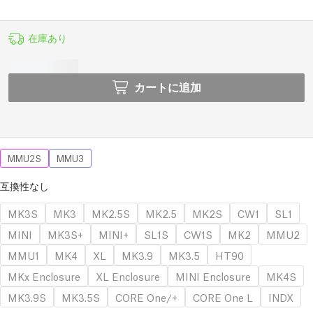
在庫あり
カートに追加
MMU2S
MMU3
互換性なし
MK3S
MK3
MK2.5S
MK2.5
MK2S
CW1
SL1
MINI
MK3S+
MINI+
SL1S
CW1S
MK2
MMU2
MMU1
MK4
XL
MK3.9
MK3.5
HT90
MKx Enclosure
XL Enclosure
MINI Enclosure
MK4S
MK3.9S
MK3.5S
CORE One/+
CORE One L
INDX