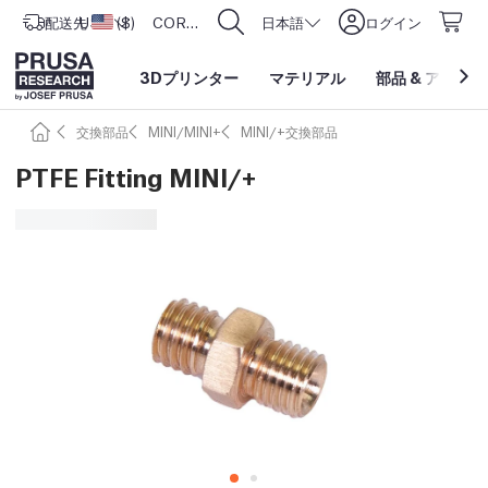
配送先
USD ($)
アメリカ合衆国
CORE One L: Now In Stock!
日本語
ログイン
3Dプリンター
マテリアル
部品
&
アクセサ
交換部品
MINI/MINI+
MINI/+交換部品
PTFE Fitting MINI/+