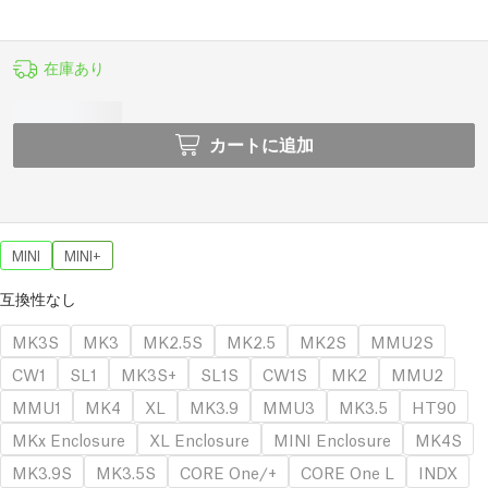
在庫あり
カートに追加
MINI
MINI+
互換性なし
MK3S
MK3
MK2.5S
MK2.5
MK2S
MMU2S
CW1
SL1
MK3S+
SL1S
CW1S
MK2
MMU2
MMU1
MK4
XL
MK3.9
MMU3
MK3.5
HT90
MKx Enclosure
XL Enclosure
MINI Enclosure
MK4S
MK3.9S
MK3.5S
CORE One/+
CORE One L
INDX