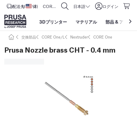
配送先
USD ($)
アメリカ合衆国
CORE One L: Now In Stock!
日本語
ログイン
3Dプリンター
マテリアル
部品
&
アクセサ
交換部品
CORE One/L
Nextruder
CORE One
Prusa Nozzle brass CHT - 0.4 mm