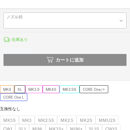
ノズル径
在庫あり
カートに追加
MK4
XL
MK3.9
MK4S
MK3.9S
CORE One/+
CORE One L
互換性なし
MK3S
MK3
MK2.5S
MK2.5
MK2S
MMU2S
CW1
SL1
MINI
MK3S+
MINI+
SL1S
CW1S