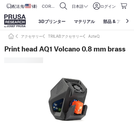
配送先
USD ($)
アメリカ合衆国
CORE One L: Now In Stock!
日本語
ログイン
3Dプリンター
マテリアル
部品
&
アクセサ
アクセサリー
TRILABアクセサリー
AzteQ
Print head AQ1 Volcano 0.8 mm brass