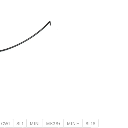
CW1
SL1
MINI
MK3S+
MINI+
SL1S