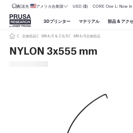
配送先
アメリカ合衆国
USD ($)
CORE One L: Now In 
3Dプリンター
マテリアル
部品
&
アク
交換部品
MK4/S & 3.9/S
MK4/S交換部品
NYLON 3x555 mm