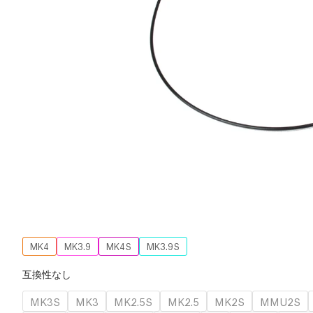
MK4
MK3.9
MK4S
MK3.9S
互換性なし
MK3S
MK3
MK2.5S
MK2.5
MK2S
MMU2S