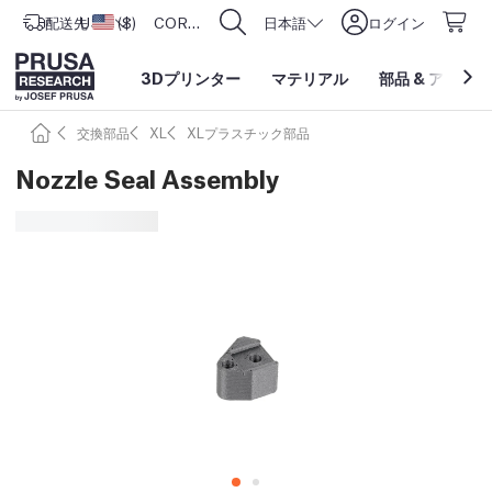
配送先
USD ($)
アメリカ合衆国
CORE One L: Now In Stock!
日本語
ログイン
3Dプリンター
マテリアル
部品
&
アクセサ
交換部品
XL
XLプラスチック部品
Nozzle Seal Assembly