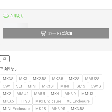
在庫あり
カートに追加
XL
互換性なし
MK3S
MK3
MK2.5S
MK2.5
MK2S
MMU2S
CW1
SL1
MINI
MK3S+
MINI+
SL1S
CW1S
MK2
MMU2
MMU1
MK4
MK3.9
MMU3
MK3.5
HT90
MKx Enclosure
XL Enclosure
MINI Enclosure
MK4S
MK3.9S
MK3.5S