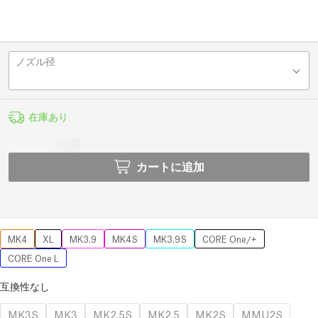
ノズル径
在庫あり
カートに追加
MK4
XL
MK3.9
MK4S
MK3.9S
CORE One/+
CORE One L
互換性なし
MK3S
MK3
MK2.5S
MK2.5
MK2S
MMU2S