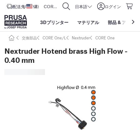
配送先
USD ($)
アメリカ合衆国
CORE One L: Now In Stock!
日本語
ログイン
3Dプリンター
マテリアル
部品
&
アクセサ
交換部品
CORE One/L
Nextruder
CORE One
Nextruder Hotend brass High Flow -
0.40 mm