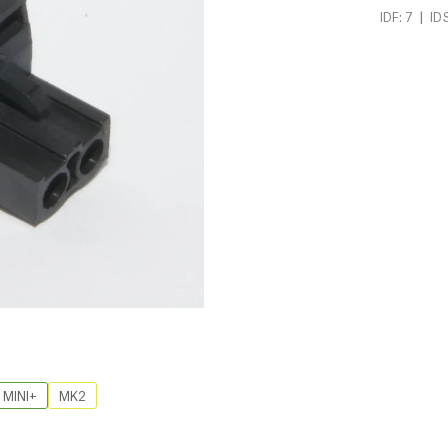
|
IDF: 7
ID
MINI+
MK2