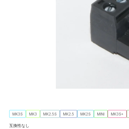
MK3S
MK3
MK2.5S
MK2.5
MK2S
MINI
MK3S+
互換性なし