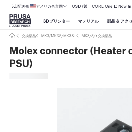
配送先
アメリカ合衆国
USD ($)
CORE One L: Now In 
3Dプリンター
マテリアル
部品
&
アク
交換部品
MK3/MK3S/MK3S+
MK3/S/+交換部品
Molex connector (Heater c
PSU)