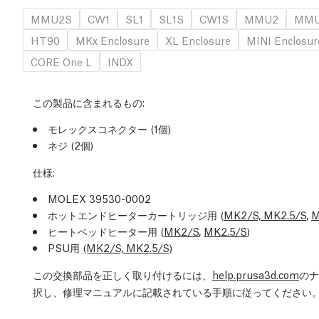
MMU2S
CW1
SL1
SL1S
CW1S
MMU2
MMU
HT90
MKx Enclosure
XL Enclosure
MINI Enclosur
CORE One L
INDX
この製品に含まれるもの:
モレックスコネクター (1個)
ネジ (2個)
仕様:
MOLEX 39530-0002
ホットエンドヒーターカートリッジ用 (
MK2/S, MK2.5/S
,
M
ヒートベッドヒーター用 (
MK2/S
,
MK2.5/S
)
PSU用
(MK2/S, MK2.5/S)
この交換部品を正しく取り付けるには、
help.prusa3d.com
のナ
択し、修理マニュアルに記載されている手順に従ってください