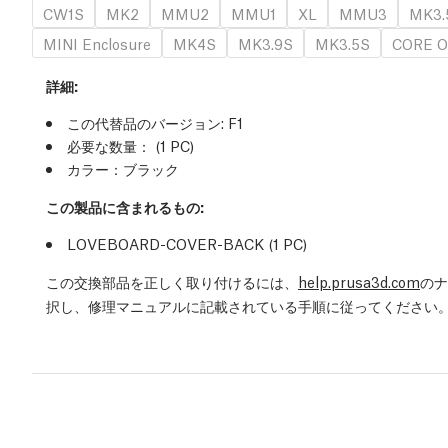
CW1S
MK2
MMU2
MMU1
XL
MMU3
MK3.
MINI Enclosure
MK4S
MK3.9S
MK3.5S
CORE O
詳細
:
この代替品のバージョン:
F1
必要な数量：
(1
PC
)
カラー：ブラック
この製品に含まれるもの:
LOVEBOARD-COVER-BACK (1
PC
)
この交換部品を正しく取り付けるには、
help.prusa3d.com
のナ
択し、修理マニュアルに記載されている手順に従ってください