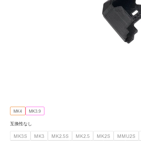
MK4
MK3.9
互換性なし
MK3S
MK3
MK2.5S
MK2.5
MK2S
MMU2S