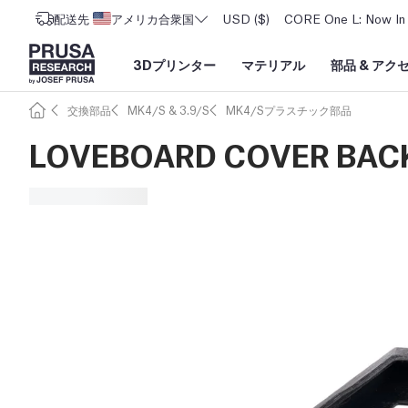
配送先
アメリカ合衆国
USD ($)
CORE One L: Now In 
3Dプリンター
マテリアル
部品
&
アク
交換部品
MK4/S & 3.9/S
MK4/Sプラスチック部品
LOVEBOARD COVER BAC