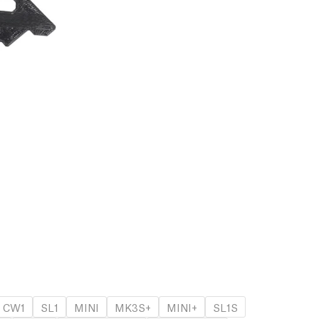
CW1
SL1
MINI
MK3S+
MINI+
SL1S