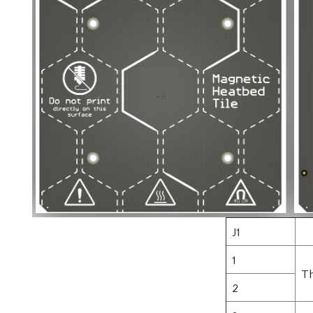
J1
1
Th
2