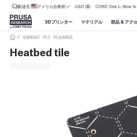
配送先
アメリカ合衆国
USD ($)
CORE One L: Now In 
3Dプリンター
マテリアル
部品
&
アク
交換部品
XL
XL交換部品
Heatbed tile