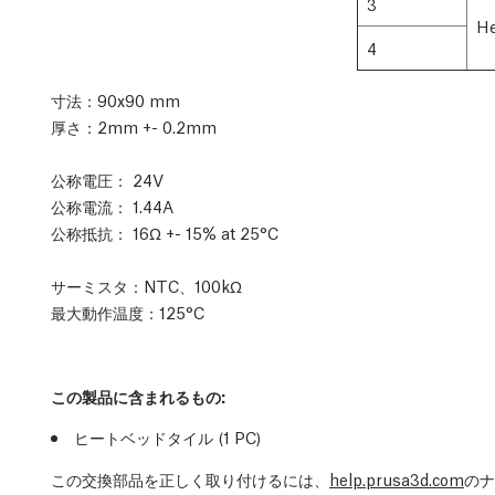
3
He
4
寸法：90x90 mm
厚さ：2mm +- 0.2mm
公称電圧： 24V
公称電流： 1.44A
公称抵抗： 16Ω +- 15% at 25°C
サーミスタ：NTC、100kΩ
最大動作温度：125°C
この製品に含まれるもの:
ヒートベッドタイル
(1
PC
)
この交換部品を正しく取り付けるには、
help.prusa3d.com
のナ