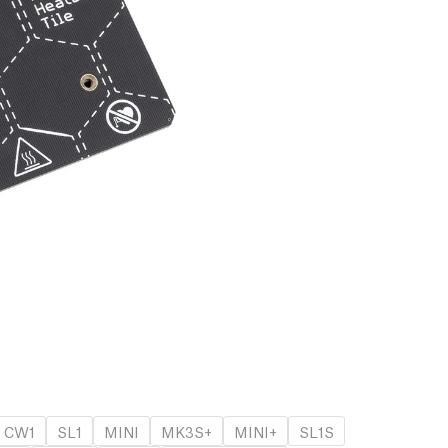
CW1
SL1
MINI
MK3S+
MINI+
SL1S