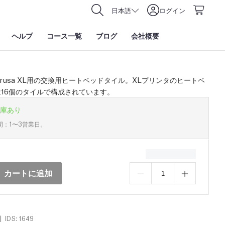
日本語
ログイン
ヘルプ
コース一覧
ブログ
会社概要
al Prusa XL用の交換用ヒートベッドタイル。XLプリンタのヒートベ
16個のタイルで構成されています。
庫あり
間：1〜3営業日。
カートに追加
|
IDS: 1649