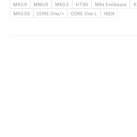
MK3.9
MMU3
MK3.5
HT90
MKx Enclosure
X
MK3.5S
CORE One/+
CORE One L
INDX