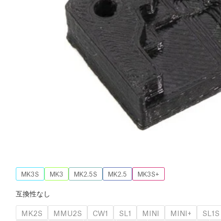
MK3S
MK3
MK2.5S
MK2.5
MK3S+
互換性なし
MK2S
MMU2S
CW1
SL1
MINI
MINI+
SL1S