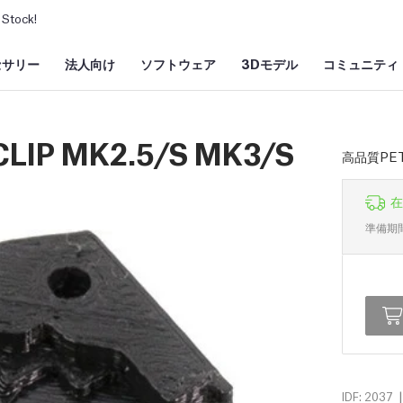
Stock!
セサリー
法人向け
ソフトウェア
3Dモデル
コミュニティ
LIP MK2.5/S MK3/S
高品質PE
在
準備期
|
IDF: 2037