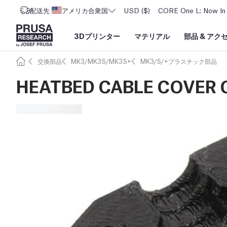
配送先
アメリカ合衆国
USD ($)
CORE One L: Now In 
3Dプリンター
マテリアル
部品
&
アク
交換部品
MK3/MK3S/MK3S+
MK3/S/+プラスチック部品
HEATBED CABLE COVER C