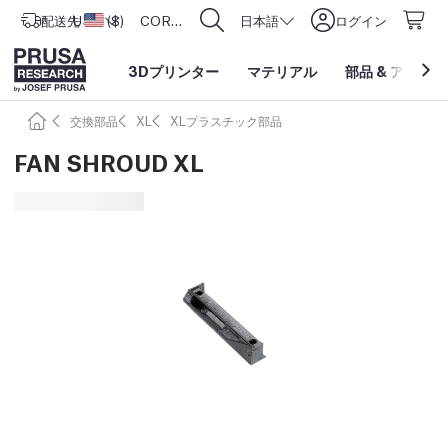
配送先
USD ($)
アメリカ合衆国
CORE One L: Now In Stock!
日本語
ログイン
3Dプリンター
マテリアル
部品
&
アクセサ
交換部品
XL
XLプラスチック部品
FAN SHROUD XL