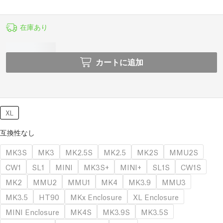
在庫あり
カートに追加
XL
互換性なし
MK3S
MK3
MK2.5S
MK2.5
MK2S
MMU2S
CW1
SL1
MINI
MK3S+
MINI+
SL1S
CW1S
MK2
MMU2
MMU1
MK4
MK3.9
MMU3
MK3.5
HT90
MKx Enclosure
XL Enclosure
MINI Enclosure
MK4S
MK3.9S
MK3.5S